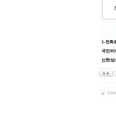
2. 전화
국민/비씨
신한/삼
2026