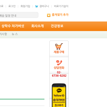
으로
로그인
회원가입
장바구니
바로가기설치
97번째 희망의 소식...
즐겨찾기 추가
 배송 일정 안내
상락수 차가버섯
회사소개
건강정보
지사항
뉴 스
제품구매
상담전화
02-
6736-8282