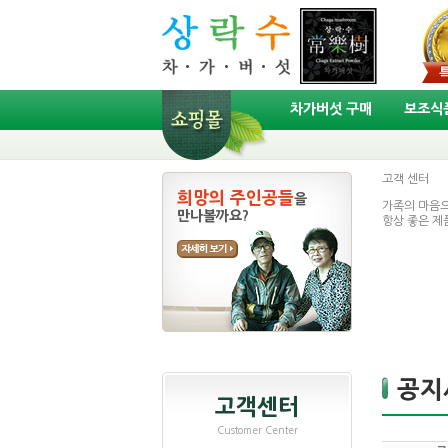
차가버섯 구매
보조식품
고객
센터
희망의 주인공들
을
가족의 마음으
만나볼까요?
항상 좋은 제
공지
고객센터
Customer Center