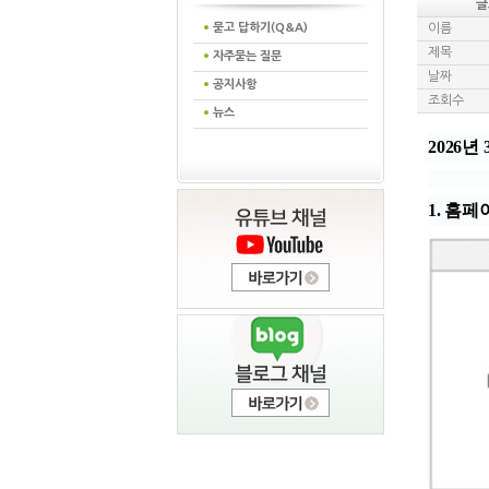
글
묻고 답하기(Q&A)
이름
제목
자주묻는 질문
날짜
공지사항
조회수
뉴스
2026년
1. 홈페