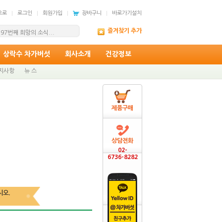
으로
로그인
회원가입
장바구니
바로가기설치
 배송 일정 안내
즐겨찾기 추가
97번째 희망의 소식...
상락수 차가버섯
회사소개
건강정보
지사항
뉴 스
제품구매
상담전화
02-
6736-8282