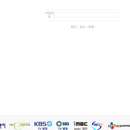
비밀번
호
확인
취소
목록