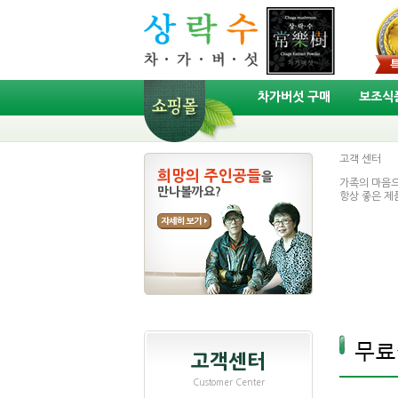
차가버섯 구매
보조식품
고객
센터
희망의 주인공들
을
가족의 마음으
만나볼까요?
항상 좋은 제
고객센터
Customer Center