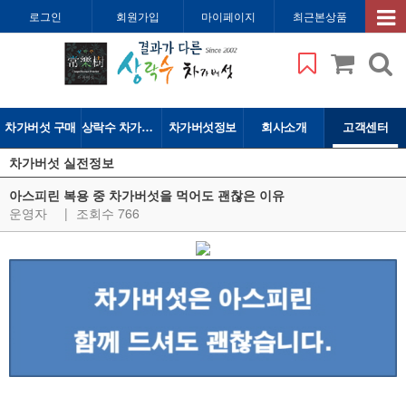
로그인
회원가입
마이페이지
최근본상품
차가버섯 구매
상락수 차가버섯
차가버섯정보
회사소개
고객센터
차가버섯 실전정보
아스피린 복용 중 차가버섯을 먹어도 괜찮은 이유
운영자
|
조회수 766