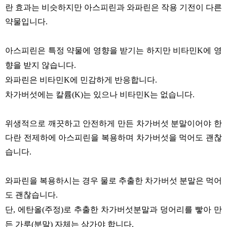
란 효과는 비슷하지만 아스피린과 와파린은 작용 기전이 다른
약물입니다
.
아스피린은 특정 약물에 영향을 받기는 하지만 비타민
에 영
K
향을 받지 않습니다
.
와파린은 비타민
에 민감하게 반응합니다
K
.
차가버섯에는 칼륨
는 있으나 비타민
는 없습니다
(K)
K
.
위생적으로 깨끗하고 안전하게 만든 차가버섯 분말이어야 한
다란 전제하에 아스피린을 복용하며 차가버섯을 먹어도 괜찮
습니다
.
와파린을 복용하시는 경우 물로 추출한 차가버섯 분말은 먹어
도 괜찮습니다
.
단
에탄올
주정
로 추출한 차가버섯분말과 덩어리를 빻아 만
,
(
)
든 가루
분말
자체는 삼가야 합니다
(
)
.