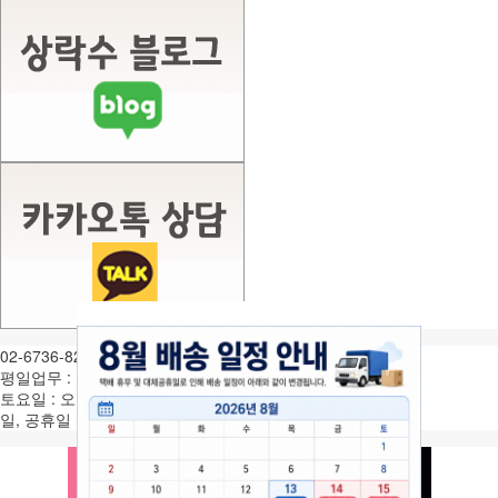
02-6736-8282
평일업무 : 월-금 오전9시 ~ 오후6시
토요일 : 오전9시 ~ 오후1시
일, 공휴일 휴무