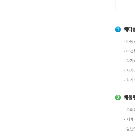
1
베타글루
- 다당
- 버섯
- 차가
- 차
- 차
2
베툴린(
- 트
- 세
- 일