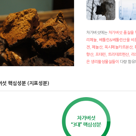
차가버섯에는
차가버섯 품질을 
리페놀, 베툴린&베툴린산을 비롯
겐, 페놀산, 옥시페놀카르본산, 
향산, 프테린, 트리테르펜산, 라
은 생리활성물질들이
다량 함유
섯 핵심성분 (지표성분)