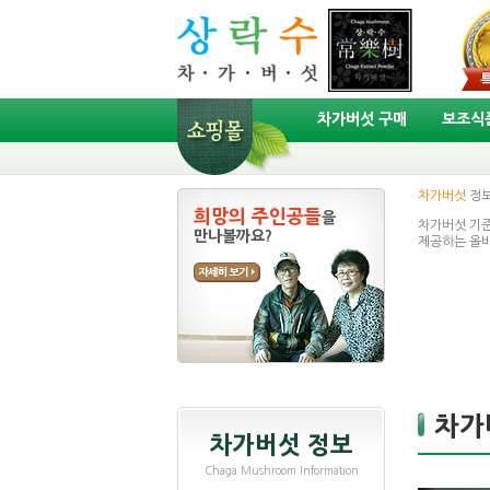
차가버섯 구매
보조식품
차가버섯
정
희망의 주인공들
을
차가버섯 기
만나볼까요?
제공하는 올
차가
차가버섯 정보
Chaga Mushroom Information