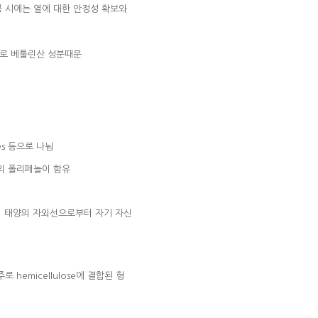
공 시에는 열에 대한 안정성 확보와
바로 베툴린산 성분때문
nes 등으로 나뉨
n)의 폴리페놀이 함유
이 태양의 자외선으로부터 자기 자신
hemicellulose에 결합된 형