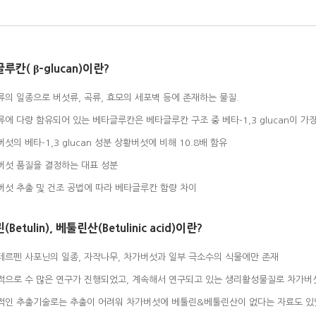
칸( β-glucan)이란?
류의 일종으로 버섯류, 곡류, 효모의 세포벽 등에 존재하는 물질.
류에 다량 함유되어 있는 베타글루칸은 베타글루칸 구조 중 베타-1,3 glucan이 
버섯의 베타-1,3 glucan 성분 상황버섯에 비해 10.8배 함유
가버섯 품질을 결정하는 대표 성분
가버섯 추출 및 건조 공법에 따라 베타글루칸 함량 차이
Betulin), 베툴린산(Betulinic acid)이란?
리테르펜 사포닌의 일종, 자작나무, 차가버섯과 일부 극소수의 식물에만 존재
계적으로 수 많은 연구가 진행되었고, 계속해서 연구되고 있는 생리활성물질로 차가버
반적인 추출기술로는 추출이 어려워 차가버섯에 베툴린&베툴린산이 없다는 자료도 