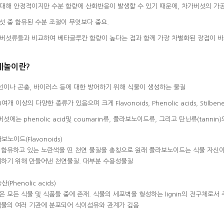
에 대해 안정적이지만 수분 함량에 산화반응이 발생할 수 있기 때문에, 차가버섯의 가
섯 중 함유된 수분 조절이 무엇보다 중요.
른 버섯류들과 비교하여 베타글루칸 함량이 높다는 점과 함께 가장 차별화된 장점이 
페놀이란?
외선이나 곤충, 바이러스 등에 대한 방어하기 위해 식물이 생성하는 물질
00여개 이상의 다양한 종류가 있음으며 크게 Flavonoids, Phenolic acids, Stilbe
버섯에는 phenolic acid및 coumarin류, 플라보노이드류, 그리고 탄닌류(tanni
라보노이드(Flavonoids)
 함유하고 있는 노란색을 띤 천연 물질을 총칭으로 원래 플라보노이드는 식물 자신
어하기 위해 만들어낸 천연물질. 대부분 수용성물질
산(Phenolic acids)
 모든 식물 및 식품들 중에 존재. 식물의 세포벽을 형성하는 lignin의 전구체로서 주로 
식물의 여러 기관에 분포되어 식이섬유와 관계가 깊음