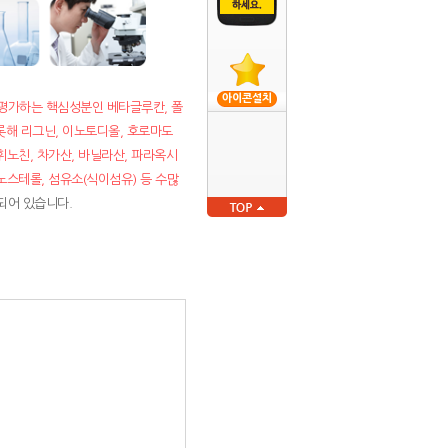
아이콘설치
평가하는 핵심성분인 베타글루칸, 폴
해 리그닌, 이노토디올, 호로마도
휘노친, 차가산, 바닐라산, 파라옥시
노스테롤, 섬유소(식이섬유) 등 수많
되어 있습니다.