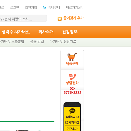
으로
로그인
회원가입
장바구니
바로가기설치
드 무이자 할부 안내
즐겨찾기 추가
97번째 희망의 소식...
상락수 차가버섯
회사소개
건강정보
차가버섯 추출분말
음용 방법
차가버섯 영상자료
제품구매
상담전화
02-
6736-8282