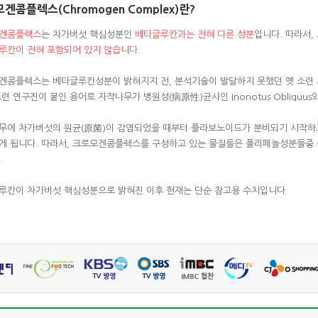
겐콤플렉스(Chromogen Complex)란?
겐콤플렉스
는 차가버섯 핵심성분인
베타글루칸과는 전혀 다른 성분
입니다. 따라서,
루칸이 전혀 포함되어 있지 않습니다.
겐콤플렉스는 베타글루칸성분이 밝혀지지 전, 분석기술이 발달하지 못했던 옛 소련
련 연구진이 붙인 용어로 자작나무가 병원성(病原性)균사인 Inonotus Obliquu
무에 차가버섯의 원균(原菌)이 감염되었을 때부터 플라보노이드가 분비되기 시작하고
게 됩니다. 따라서, 크로모겐콤플렉스를 구성하고 있는 물질들은 폴리페놀성분들중 플라
.
루칸이 차가버섯 핵심성분으로 밝혀진 이후 현재는 단순 참고용 수치입니다.