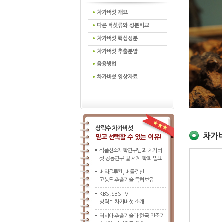
차가버섯 개요
다른 버섯류와 성분비교
차가버섯 핵심성분
차가버섯 추출분말
음용방법
차가버섯 영상자료
상락수 차가버섯
차가버
믿고 선택할 수 있는 이유!
식품신소재학연구팀과 차가버
섯 공동연구 및 세계 학회 발표
베타글루칸, 베툴린산
고농도 추출기술 특허보유
KBS, SBS TV
상락수 차가버섯 소개
러시아 추출기술과 한국 건조기