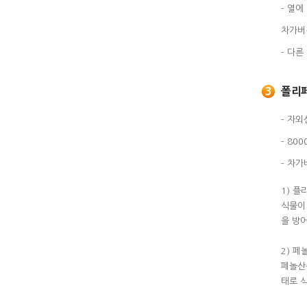
- 열
차가버
- 다
3
폴리
- 자
- 80
- 차가
1) 플
식물이
을 방
2) 페놀
페놀산은
태로 