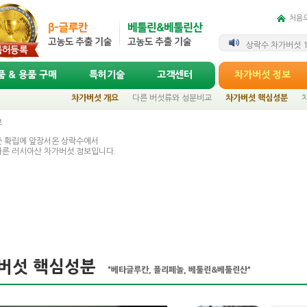
처음
2026년 3월 카
상락수 차가버섯 1
 & 용품 구매
특허기술
고객센터
차가버섯 정보
차가버섯 개요
다른 버섯류와 성분비교
차가버섯 핵심성분
보
준 확립에 앞장서온 상락수에서
바른 러시아산 차가버섯 정보입니다.
버섯 핵심성분
"베타글루칸, 폴리페놀, 베툴린&베툴린산"