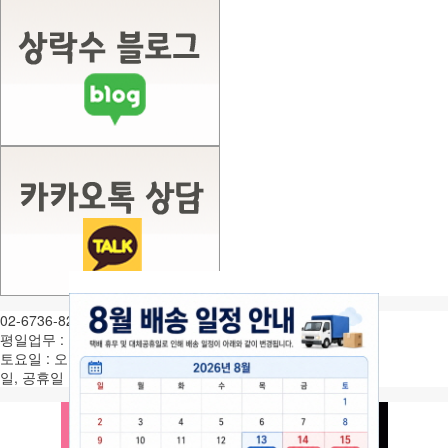
02-6736-8282
평일업무 : 월-금 오전9시 ~ 오후6시
토요일 : 오전9시 ~ 오후1시
일, 공휴일 휴무