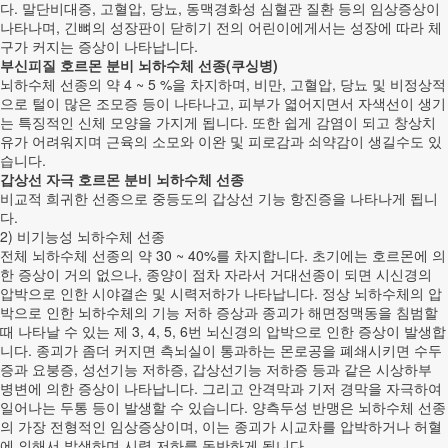
다. 말단비대증, 고혈압, 당뇨, 동맥경화성 심혈관 질환 등의 임상증상이
나타나며, 긴뼈의 성장판이 닫히기 전의 어린이에게서는 성장에 따라 체
구가 커지는 증상이 나타납니다.
부신피질 호르몬 분비 뇌하수체 선종(쿠싱병)
뇌하수체 선종의 약 4 ~ 5 %을 차지하며, 비만, 고혈압, 당뇨 및 비정상적
으로 털이 많은 조모증 등이 나타나고, 피부가 엷어지면서 자색선이 생기
는 특징적인 신체 모양을 가지게 됩니다. 또한 쉽게 감염이 되고 창상치
유가 어려워지며 근육의 소모와 이완 및 피로감과 쇠약감이 생길수도 있
습니다.
갑상선 자극 호르몬 분비 뇌하수체 선종
비교적 희귀한 선종으로 중등도의 갑상선 기능 항진증을 나타나게 됩니
다.
2) 비기능성 뇌하수체 선종
전체 뇌하수체 선종의 약 30 ~ 40%를 차지합니다. 초기에는 호르몬에 의
한 증상이 거의 없으나, 종양이 점차 자라서 거대선종이 되면 시신경의
압박으로 인한 시야결손 및 시력저하가 나타납니다. 정상 뇌하수체의 압
박으로 인한 뇌하수체의 기능 저하 증상과 종괴가 해면정맥동을 침범할
때 나타날 수 있는 제 3, 4, 5, 6번 뇌신경의 압박으로 인한 증상이 발생합
니다. 종괴가 좀더 커지면 측뇌실이 통과하는 몬로공을 폐쇄시키면 수두
증과 요붕증, 성선기능 저하증, 갑상선기능 저하증 등과 같은 시상하부
병변에 의한 증상이 나타납니다. 그리고 안격막과 기저 경막을 자극하여
일어나는 두통 등이 발생할 수 있습니다. 양측두성 반맹은 뇌하수체 선종
의 가장 전형적인 임상증상이며, 이는 종괴가 시교차를 압박하거나 허혈
에 의해서 발생하며 시력 저하를 동반하게 됩니다.