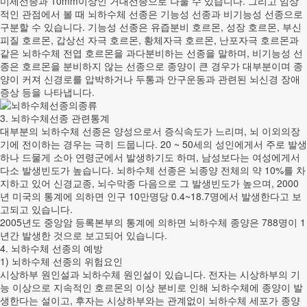
미세선종과 10mm이상인 거대선종으로 나눌 수 있습니다. 그리고 임상
적인 관점에서 볼 때 뇌하수체 선종은 기능성 선종과 비기능성 선종으로
구분할 수 있습니다. 기능성 선종은 유즙분비 호르몬, 성장 호르몬, 부신
피질 호르몬, 갑상선 자극 호르몬, 황체자극 호르몬, 난포자극 호르몬과
같은 뇌하수체 전엽 호르몬을 과다분비하는 선종을 말하며, 비기능성 선
종은 호르몬을 분비하지 않는 선종으로 종양이 큰 경우가 대부분이며 종
양이 커져 신경로를 압박하거나 두통과 안구운동과 관련된 뇌신경 장애
증상 등을 나타냅니다.
3. 뇌하수체선종 관련통계
대부분의 뇌하수체 선종은 양성으로서 증식속도가 느리며, 뇌 이외의장
기에 전이하는 경우는 극히 드뭅니다. 20 ~ 50세의 성인에게서 주로 발생
하나 드물게 소아 연령군에서 발생하기도 하며, 남성보다는 여성에게서
다소 발생빈도가 높습니다. 뇌하수체 선종은 뇌종양 전체의 약 10%를 차
지하고 있어 신경교종, 뇌수막종 다음으로 그 발생빈도가 높으며, 2000
년 미국의 통계에 의하면 인구 10만명당 0.4~18.7명에서 발생한다고 보
고되고 있습니다.
2005년도 중앙암 등록본부의 통계에 의하면 뇌하수체 종양은 788명이 1
년간 발생한 것으로 보고되어 있습니다.
4. 뇌하수체 선종의 예방
1) 뇌하수체 선종의 위험요인
시상하부 원인설과 뇌하수체 원인설이 있습니다. 전자는 시상하부의 기
능 이상으로 지속적인 호르몬의 이상 분비로 인해 뇌하수체에 종양이 발
생한다는 설이고, 후자는 시상하부와는 관계없이 뇌하수체 세포가 종양