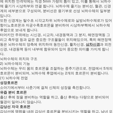
에 위치한 안격막에는 직경 5mm 가량의 틈이 있고, 이를 통해서 뇌하수
체 줄기가 시상하부와 연결 됩니다. 뇌하수체 줄기는 분비선, 혈관, 신경
계의 세부분으로 구성되며, 분비선은 융기부로 선성 뇌하수체의 일부분
입니다.
또한 신경계는 탈수초 시각교차위 뇌하수체로와 실방뇌하수체로가 있어
항이뇨호르몬과 자궁수축호르몬을 분비하여 시상하부핵에서 뇌하수체
후엽으로 보내게 됩니다.
터어키안 주위에는 시신경, 시교차, 내경동맥과 그 분지, 해면정맥동 그
리고 측두엽 등과 같은 중요한 구조물들이 위치해있으며, 특히 해면정맥
동은 뇌하수체의 양측에 위치하여 동안신경, 활차신경,
삼차신경
과 외전
신경, 내경동맥 등이 내부에 함유되어 있어 중요한 의미를 가지게 됩니
다.
뇌하수체의 위치와 구조
2) 뇌하수체의 기능
뇌하수체는 우리 몸의 호르몬을 조절하는 중추기관으로, 전엽에서 5개의
호르몬이 분비되며, 뇌하수체 후엽에서는 2개의 호르몬이 분비됩니다.
(1) 뇌하수체 전엽
성장호르몬
소아기에서부터 사춘기에 걸쳐 신체의 성장을 촉진합니다.
유즙 분비 호르몬
출산 후에 젖을 분비하는 역할을 하고, 출산 후에는 다량으로 분비되어
월경이 일어나지 않습니다.
갑상선 자극 호르몬
갑상선에 명령을 내려 갑상선 호르몬을 분비시키는 역할을 하고, 남녀 모