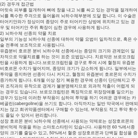
(2) 경두개 접근법
머릿속 피부를 절개하여 뼈에 창을 내고 뇌를 싸고 있는 경막을 절개하여
뇌를 특수한 주걱으로 들어올려 뇌하수체부분에 도달 합니다. 이 수술은
터어키안와가 정상이며 종양이 주로 터어키안 상방에 위치하고 있는 경
우 및 터어키안 주위 확장이 심한 경우에 사용하게 됩니다.
2) 뇌하수체 선종의 약물 치료
일부의 기능성 뇌하수체 선종에 대하여 약물 요법이 일차적으로, 혹은 수
술 전후에 보조적으로 사용됩니다.
유즙분비 호르몬 분비 뇌하수체 선종에서는 종양의 크기와 관계없이 일
차적으로 약물치료를 하는 것이 표준 요법입니다. 치료약은 브로모크립
틴을 사용하게 됩니다.브로모크립틴을 경구로 투여 시에 혈청의 유즙분
비호르몬 수치가 떨어지며, 종양의 크기가 감소하게 됩니다. 일부에서는
투약을 중지하면 선종이 다시 커지고, 혈청의 유즙분비 호르몬의 수치가
증가하게 됩니다. 6개월 이상 장기 복용한 경우에 선종이 단단해지고 주
위 조직과의 유착으로 경계가 불분명해지므로 외과적 적출이 어렵게 되
는 경우도 있습니다. 브로모크립틴은 특징적으로 위장장애를 일으키는
경우가 있는데 이러한 부작용이 심하여 투약을 하기 어려운 경우에는 카
베골린(cabergoline)을 쓰기도 합니다. 아직까지는 일반 약국에서 판매되
지는 않고 희귀약품센터에서 구매할 수 있는데, 부작용도 적고 투약 횟수
도 줄일 수 있어서 편리합니다.
성장 호르몬 분비 뇌하수체 선종에서 사용되는 약제로는 성장호르몬의
분비억제 작용을 하는 소마토스타틴이 있습니다. 사용하면 60 %에서종
양의 크기를 줄일수 있고, 50%에서 혈중 성장호르몬과 단백질 합성을 증