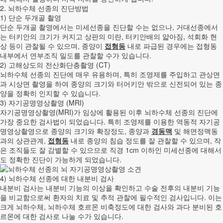
2. 뇌하수체 선종의 진단방법
1) 단순 두개골 촬영
단순 두개골 촬영에서는 미세선종을 진단할 수는 없으나, 거대선종에서
는 터키안의 크기가 커지고 상판의 미란, 터키안배의 얇아짐, 석회화 현
상 등이 관찰될 수 있으며, 종양이
접형동
내로 파급된 경우에는 접형동
내부에서 연부조직 밀도를 관찰할 수가 있습니다.
2) 고해상도의 전산화단층촬영 (CT)
뇌하수체 선종의 진단에 매우 유용하며, 특히 조영제를 주입하고 관상면
과 시상면 촬영을 하여 종양의 크기와 터어키안 밖으로 신전되어 있는 종
양을 정확히 인지할 수 있습니다.
3) 자기공명영상촬영 (MRI)
자기공명영상촬영(MRI)가 임상에 활용된 이후 뇌하수체 선종의 진단에
가장 중요한 검사법이 되었습니다. 특히 조영제를 이용한 역동적 자기공
명영상촬영으로 종양의 크기와 확장정도, 종양과
경동맥
및 해면정맥동
과의 상관관계,
접형동
내로 종양의 침습 정도를 잘 관찰할 수 있으며, 작
은 조직들도 잘 감별할 수 있으므로 직경 1cm 이하인 미세선종에 대해서
도 정확한 진단이 가능하게 되었습니다.
4) 뇌하수체 선종에 대한 내분비 검사
내분비 검사는 내분비 기능의 이상을 확인하고 수술 전후의 내분비 기능
을 비교함으로써 환자의 치료 및 추적 관찰에 필수적인 검사입니다. 이는
크게 뇌하수체, 뇌하수체 호르몬 비축정도에 대한 검사와 과다 분비된 호
르몬에 대한 검사로 나눌 수가 있습니다.