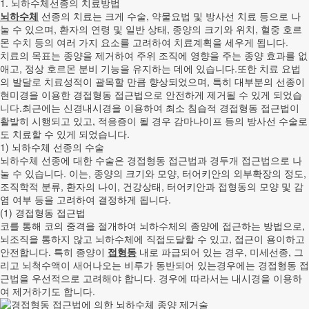
1. 뇌하수체선종의 치료방법
뇌하수체
선종의 치료는 크게 수술, 약물요법 및 방사선 치료 등으로 나
눌 수 있으며, 환자의 연령 및 일반 상태, 종양의 크기와 위치, 혈중 호르
몬 수치 등의 여러 가지 요소를 고려하여 치료계획을 세우게 됩니다.
치료의 목표는 종양을 제거하여 주위 조직에 영향을 주는 종양 효과를 없
애고, 정상 호르몬 분비 기능을 유지하는 데에 있습니다.또한 치료 요법
의 발달로 치료성적이 괄목할 만큼 향상되었으며, 특히 대부분의 선종이
현미경을 이용한 경접형동 접근법으로 안전하게 제거될 수 있게 되었습
니다.최근에는 신경내시경을 이용하여 최소 침습적 경접형동 접근법이
활발히 시행되고 있고, 적응증이 될 경우 감마나이프 등의 방사선 수술로
도 치료할 수 있게 되었습니다.
1) 뇌하수체 선종의 수술
뇌하수체 선종에 대한 수술은 경접형동 접근법과 경두개 접근법으로 나
눌 수 있습니다. 이는, 종양의 크기와 모양, 터어키안의 외부확장의 정도,
조직학적 분류, 환자의 나이, 건강상태, 터어키안과 접형동의 모양 및 감
염 여부 등을 고려하여 결정하게 됩니다.
(1) 경접형동 접근법
코를 통해 코의 중격을 절개하여 뇌하수체의 종양에 접근하는 방법으로,
뇌조직을 통하지 않고 뇌하수체에 직접도달할 수 있고, 접근이 용이하고
안전합니다. 특히 종양이
접형동
내로 파급되어 있는 경우, 미세선종, 그
리고 뇌척수액이 새어나오는 비루가 동반되어 있는경우에는 경접형동 접
근법을 우선적으로 고려해야 합니다. 경우에 따라서는 내시경을 이용하
여 제거하기도 합니다.