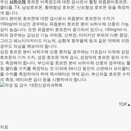
우선
뇌하수체
호르몬 비축정도에 대한 검사로서 혈청 유즙분비호르몬,
콜티졸, T4, 남성호르몬, 황체형성 호르몬, 난포형성 호르몬 등을 측정하
게 됩니다.
과다 분비된 호르몬에 대한 검사로서 유즙분비 호르몬의 수치가
150ng/ml 이상인 경우에는 유즙분비 호르몬 분비 뇌하수체 선종의 가능
성이 높습니다. 또한 유즙분비 호르몬이 증가되어 있으나, 150ng/ml 이
하의 경우에는 갑상선 기능 저하증, 신부전, 터어키안 부위의 다른 종양,
그리고 페노티아자이드 이뇨제, 삼환계 항우울제 등과 같은 약제에 의한
경우도 의심을 해보아야 합니다.
성장 호르몬 분비 뇌하수체 선종 환자일 경우에는 기초검사 이외에 성장
호르몬의 기저 수치, 성장 호르몬 억제 검사, 성장억제 호르몬 등의 수치
도 측정해야 합니다. 부신피질 호르몬 분비 뇌하수체 선종의 경우에는 혈
청 콜티졸 수치를 측정하는 것 이외에 24시간 동안의 소변에서 프리콜티
졸 수치를 측정하여야 하며 덱사메타손 억제 검사, 부신피질 호르몬 수치
의 측정, 메티라폰 검사 등을 시행하여야 합니다.
TOP▲
치료