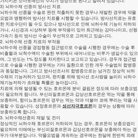
가시키는 소마토메딘의 수치가 정상으로 된다고 알려져 있습니다.
3) 뇌하수체 선종의 방사선 치료
뇌하수체 선종을 수술로 완전 적출하지 못한 경우나 재발한 경우에 약물
요법과 병행하여 방사선 치료를 시행할 수 있습니다. 방사선치료는 유효
한 치료수단이 될 수도 있으나 방사선으로 인해 뇌하수체 기능이 저하되
거나, 시신경과 시상하부 등에 부작용이 있어 최근에는 감마나이프, 선형
가속기 등의 방사선 수술이 우선적으로 고려되고 있습니다.
2. 뇌하수체 선종 치료의 부작용
뇌하수체 선종을 경접형동 접근법으로 수술을 시행한 경우에는 수술 후
비출혈과 뇌척수액이 수술한 부위에서 새어나오는 비루가 생길수도 있으
며, 그 빈도는 1% 정도를 차지한다고 보고되고 있습니다. 경두개 접근법
으로 수술을 시행한 경우에는 기타 질환으로 인한 개두 수술법의 합병증
과 동일합니다. 그리고 방사선조사의 합병증으로는 남겨진 정상적 뇌하
수체의 기능저하가 있으며, 완치를 위해 방사선 조사량을 늘리리 뇌하수
체기능저하가 초래될 확률은 높아집니다.
치료에 의해 발생될 수 있는 호르몬에 분비 결핍은 정도에 따라 보충요법
이 필요하게 됩니다. 부신피질호르몬과 갑상선호르몬은 먹는 약을 통해
보충하며, 항이뇨호르몬의 경우는 먹는 약과 더불어 코에 뿌리는 약을 사
용할 수 있습니다. 성장호르몬과
성선자극호르몬
의 경우는 상황에 따라
보충하도록 합니다.
3. 뇌하수체선종의 재발 및 전이
정상적인 뇌하수체 호르몬이 저하되어 있는 경우, 호르몬의 보충요법이
필요하며 이때에는 부신피질호르몬과 갑상선호르몬을 보충해야 하는 경
우가 대부분입니다. 약물요법을 계속하는 경우에는 한달에 한번씩 외래