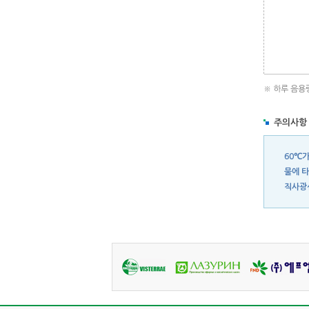
※ 하루 음용
주의사항
60℃가
물에 타
직사광선